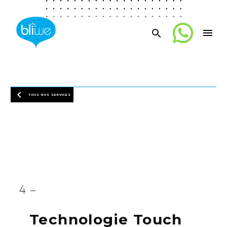



TOUS NOS SERVICES
4 –
Technologie Touch