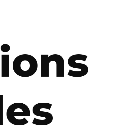
ions
les