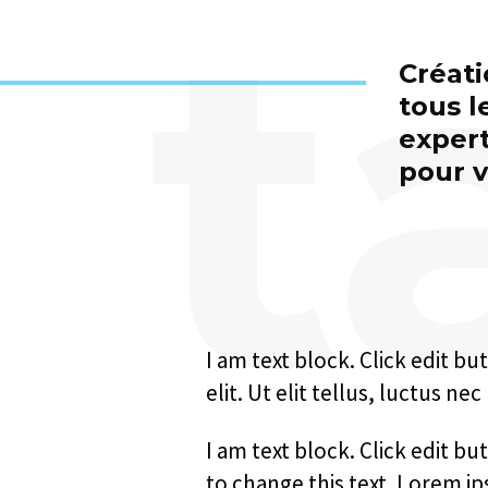
t
Créati
tous l
expert
pour v
I am text block. Click edit b
elit. Ut elit tellus, luctus n
I am text block. Click edit bu
to change this text. Lorem i