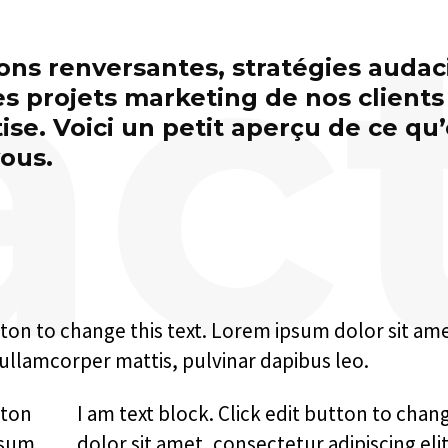
act
ons renversantes, stratégies audac
es projets marketing de nos clients
ise. Voici un petit aperçu de ce qu
ous.
utton to change this text. Lorem ipsum dolor sit am
ec ullamcorper mattis, pulvinar dapibus leo.
tton
I am text block. Click edit button to chan
psum
dolor sit amet, consectetur adipiscing elit.