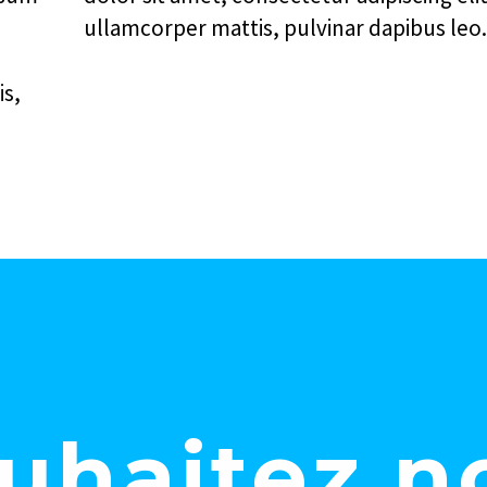
ullamcorper mattis, pulvinar dapibus leo.
is,
uhaitez n