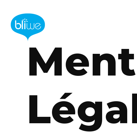
Ment
Léga