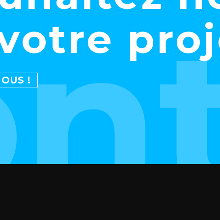
on
votre pro
OUS !