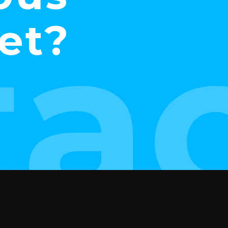
ta
jet?